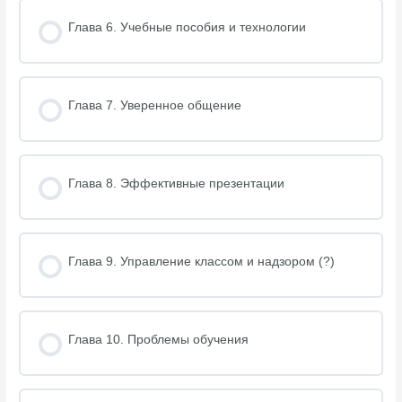
Lesson Content
Методы взаимодействия
Заключение
Глава 6. Учебные пособия и технологии
Роль педагога
0% COMPLETE
0/1 Steps
Методы преподавания
Организованность
Заключение
Глава 7. Уверенное общение
Дистанционное обучение
Глава 8. Эффективные презентации
Заключение
Глава 9. Управление классом и надзором (?)
Глава 10. Проблемы обучения