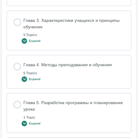
Личный рост
Lesson Content
Глава 3. Характеристики учащихся и принципы
0% COMPLETE
0/6 Steps
Качества для успеха
обучения
5 Topics
Expand
Навыки обучения
Успешное трудоустройство
Lesson Content
Стратегии обучения
Глава 4. Методы преподавания и обучения
Заключение
0% COMPLETE
0/5 Steps
5 Topics
Expand
Здоровое тело и разум
Характеристики учащихся
Практические вопросы
Lesson Content
Глава 5. Разработка программы и планирование
Стратегии тестирования
0% COMPLETE
0/5 Steps
Стили обучения
урока
1 Topic
Expand
Методы обучения
Стратегии преподавателя
Множественный интеллект